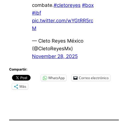
combate.
#cletoreyes
#box
#ibf
pic.twitter.com/wYGtRR5rc
M
— Cleto Reyes México
(@CletoReyesMx)
November 28, 2025
Compartir:
WhatsApp
Correo electrónico
Más