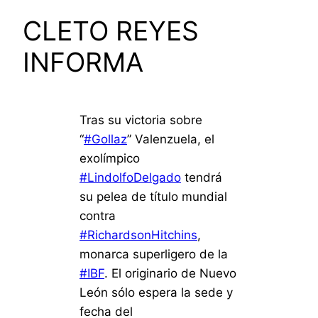
CLETO REYES
INFORMA
Tras su victoria sobre
“
#Gollaz
” Valenzuela, el
exolímpico
#LindolfoDelgado
tendrá
su pelea de título mundial
contra
#RichardsonHitchins
,
monarca superligero de la
#IBF
. El originario de Nuevo
León sólo espera la sede y
fecha del