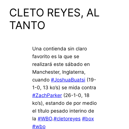
CLETO REYES, AL
TANTO
Una contienda sin claro
favorito es la que se
realizará este sábado en
Manchester, Inglaterra,
cuando
#JoshuaBuatsi
(19-
1-0, 13 ko’s) se mida contra
#ZachParker
(26-1-0, 18
ko’s), estando de por medio
el título pesado interino de
la
#WBO
.
#cletoreyes
#box
#wbo