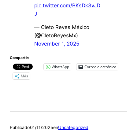
pic.twitter.com/BKsDk3vJD
J
— Cleto Reyes México
(@CletoReyesMx)
November 1, 2025
Compartir:
WhatsApp
Correo electrónico
Más
Publicado
01/11/2025
en
Uncategorized