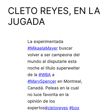
CLETO REYES, EN LA
JUGADA
La experimentada
#MikaelaMayer
buscar
volver a ser campeona del
mundo al disputarle esta
noche el título superwelter
de la
#WBA
a
#MarySpencer
en Montreal,
Canadá. Peleas en la cual
no luce favorita en la
opinión de los
expertos
#cletoreyes
#box