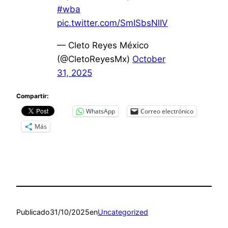
#wba
pic.twitter.com/SmISbsNlIV
— Cleto Reyes México
(@CletoReyesMx)
October
31, 2025
Compartir:
WhatsApp
Correo electrónico
Más
Publicado
31/10/2025
en
Uncategorized